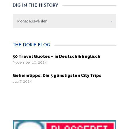
DIG IN THE HISTORY
Dig
in
the
history
THE DORIE BLOG
50 Travel Quotes – in Deutsch & Englisch
November 10, 2024
Geheimtipps: Die 5 günstigsten City Trips
Juli 7, 2024