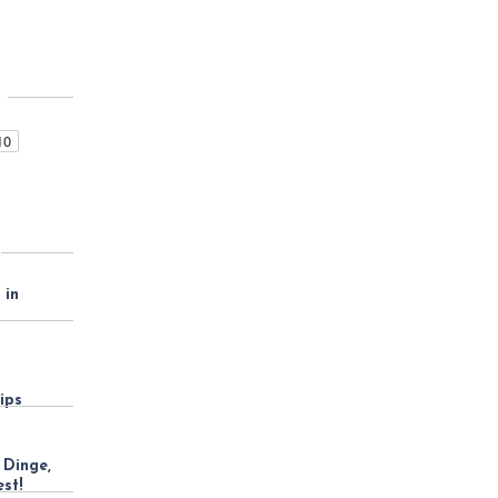
 in
h
ips
 Dinge,
est!