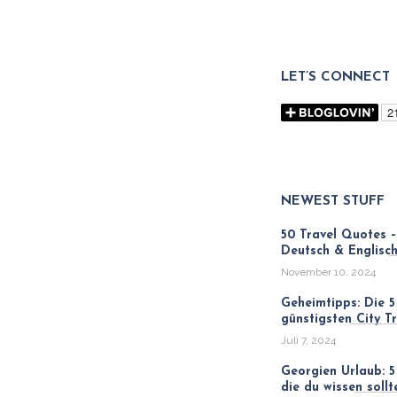
LET’S CONNECT
NEWEST STUFF
50 Travel Quotes –
Deutsch & Englisc
November 10, 2024
Geheimtipps: Die 5
günstigsten City Tr
Juli 7, 2024
Georgien Urlaub: 5
die du wissen sollt