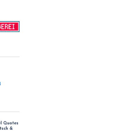
d
el Quotes
utsch &