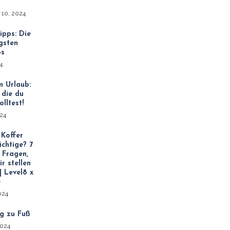
 10, 2024
ipps: Die
gsten
ps
24
n Urlaub:
 die du
olltest!
024
 Koffer
richtige? 7
 Fragen,
ir stellen
 | Level8 x
e
2024
g zu Fuß
2024