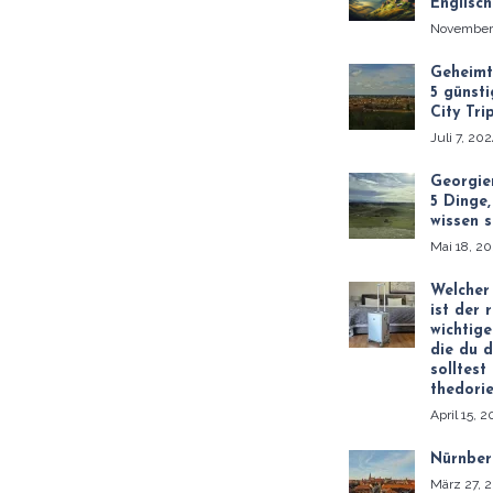
Englisch
November
Geheimt
5 günsti
City Tri
Juli 7, 20
Georgie
5 Dinge,
wissen s
Mai 18, 2
Welcher
ist der 
wichtige
die du d
solltest
thedori
April 15, 
Nürnber
März 27, 