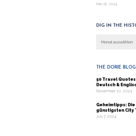
Mai 18, 2024
DIG IN THE HIS
Dig
in
the
history
THE DORIE BLOG
50 Travel Quotes 
Deutsch & Englis
November 10, 2024
Geheimtipps: Die
günstigsten City 
Juli 7, 2024