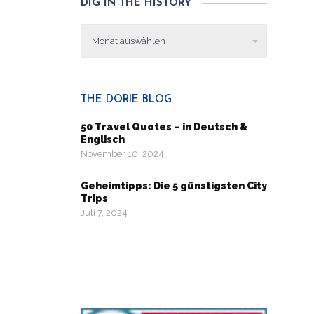
DIG IN THE HISTORY
Dig
in
the
history
THE DORIE BLOG
50 Travel Quotes – in Deutsch &
Englisch
November 10, 2024
Geheimtipps: Die 5 günstigsten City
Trips
Juli 7, 2024