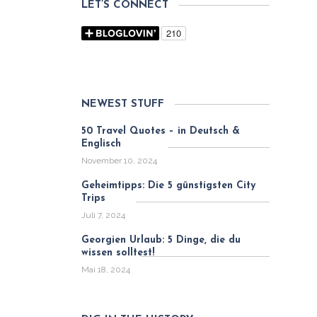
LET’S CONNECT
NEWEST STUFF
50 Travel Quotes – in Deutsch &
Englisch
November 10, 2024
Geheimtipps: Die 5 günstigsten City
Trips
Juli 7, 2024
Georgien Urlaub: 5 Dinge, die du
wissen solltest!
Mai 18, 2024