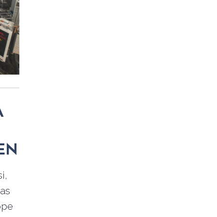
A
EN
i,
ias
ppe