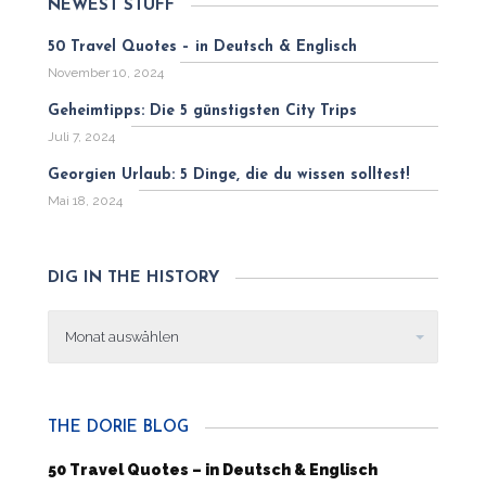
NEWEST STUFF
50 Travel Quotes – in Deutsch & Englisch
November 10, 2024
Geheimtipps: Die 5 günstigsten City Trips
Juli 7, 2024
Georgien Urlaub: 5 Dinge, die du wissen solltest!
Mai 18, 2024
DIG IN THE HISTORY
Dig
in
the
history
THE DORIE BLOG
50 Travel Quotes – in Deutsch & Englisch