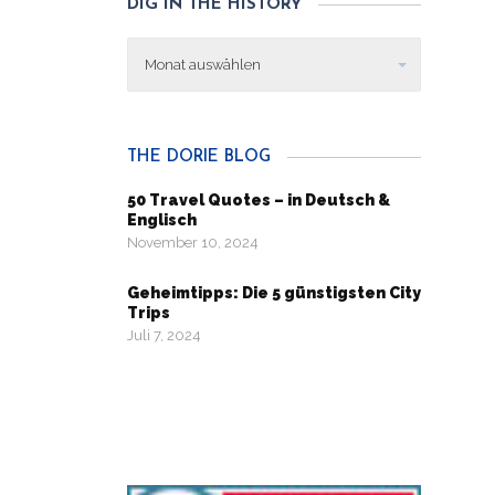
DIG IN THE HISTORY
Dig
in
the
history
THE DORIE BLOG
50 Travel Quotes – in Deutsch &
Englisch
November 10, 2024
Geheimtipps: Die 5 günstigsten City
Trips
Juli 7, 2024