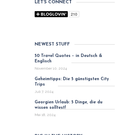
LET’S CONNECT
NEWEST STUFF
50 Travel Quotes – in Deutsch &
Englisch
November 10, 2024
Geheimtipps: Die 5 günstigsten City
Trips
Juli 7, 2024
Georgien Urlaub: 5 Dinge, die du
wissen solltest!
Mai 18, 2024