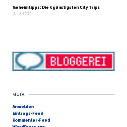
Geheimtipps: Die 5 günstigsten City Trips
Juli 7, 2024
META
Anmelden
Eintrags-Feed
Kommentar-Feed
WordPress.org