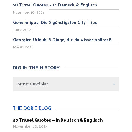
50 Travel Quotes – in Deutsch & Englisch
November 10, 2024
Geheimtipps: Die 5 günstigsten City Trips
Juli 7, 2024
Georgien Urlaub: 5 Dinge, die du wissen solltest!
Mai 18, 2024
DIG IN THE HISTORY
Dig
in
the
history
THE DORIE BLOG
50 Travel Quotes – in Deutsch & Englisch
November 10, 2024