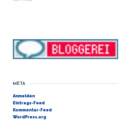
META
Anmelden
Eintrags-Feed
Kommentar-Feed
WordPress.org