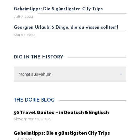
Geheimtipps: Die 5 günstigsten City Trips
Juli 7, 2024
Georgien Urlaub: 5 Dinge, die du wissen solltest!
Mai 18, 2024
DIG IN THE HISTORY
Dig
in
the
history
THE DORIE BLOG
50 Travel Quotes – in Deutsch & Englisch
November 10, 2024
Geheimtipps: Die 5 günstigsten City Trips
Juli 7, 2024