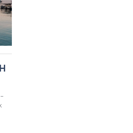
OH
:–
k