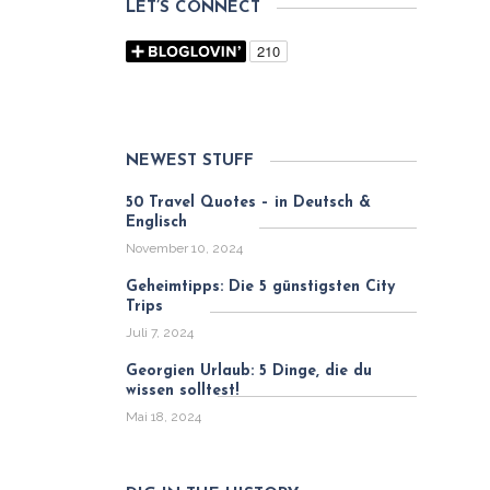
LET’S CONNECT
NEWEST STUFF
50 Travel Quotes – in Deutsch &
Englisch
November 10, 2024
Geheimtipps: Die 5 günstigsten City
Trips
Juli 7, 2024
Georgien Urlaub: 5 Dinge, die du
wissen solltest!
Mai 18, 2024