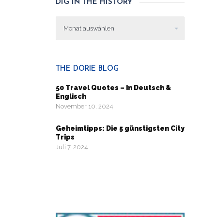
DIG IN THE HISTORY
Dig
in
the
history
THE DORIE BLOG
50 Travel Quotes – in Deutsch &
Englisch
November 10, 2024
Geheimtipps: Die 5 günstigsten City
Trips
Juli 7, 2024