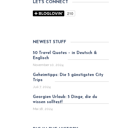
LET’S CONNECT
NEWEST STUFF
50 Travel Quotes – in Deutsch &
Englisch
November 10, 2024
Geheimtipps: Die 5 günstigsten City
Trips
Juli 7, 2024
Georgien Urlaub: 5 Dinge, die du
wissen solltest!
Mai 18, 2024