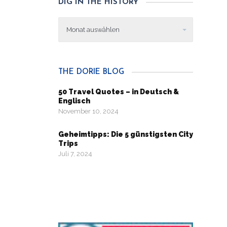
DIG IN THE HISTORY
Dig
in
the
history
THE DORIE BLOG
50 Travel Quotes – in Deutsch &
Englisch
November 10, 2024
Geheimtipps: Die 5 günstigsten City
Trips
Juli 7, 2024