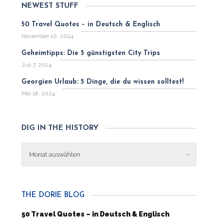
NEWEST STUFF
50 Travel Quotes – in Deutsch & Englisch
November 10, 2024
Geheimtipps: Die 5 günstigsten City Trips
Juli 7, 2024
Georgien Urlaub: 5 Dinge, die du wissen solltest!
Mai 18, 2024
DIG IN THE HISTORY
Dig
in
the
history
THE DORIE BLOG
50 Travel Quotes – in Deutsch & Englisch