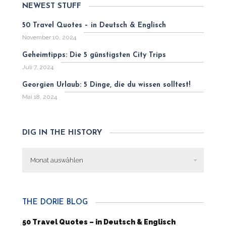
NEWEST STUFF
50 Travel Quotes – in Deutsch & Englisch
November 10, 2024
Geheimtipps: Die 5 günstigsten City Trips
Juli 7, 2024
Georgien Urlaub: 5 Dinge, die du wissen solltest!
Mai 18, 2024
DIG IN THE HISTORY
Dig
in
the
history
THE DORIE BLOG
50 Travel Quotes – in Deutsch & Englisch