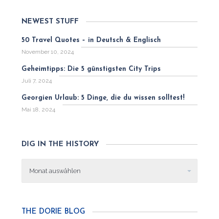
NEWEST STUFF
50 Travel Quotes – in Deutsch & Englisch
November 10, 2024
Geheimtipps: Die 5 günstigsten City Trips
Juli 7, 2024
Georgien Urlaub: 5 Dinge, die du wissen solltest!
Mai 18, 2024
DIG IN THE HISTORY
Dig
in
the
history
THE DORIE BLOG