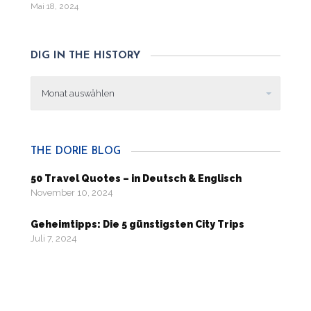
Mai 18, 2024
DIG IN THE HISTORY
Dig
in
the
history
THE DORIE BLOG
50 Travel Quotes – in Deutsch & Englisch
November 10, 2024
Geheimtipps: Die 5 günstigsten City Trips
Juli 7, 2024