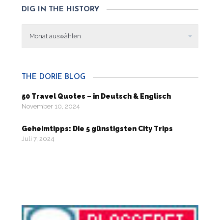
DIG IN THE HISTORY
Dig
in
the
history
THE DORIE BLOG
50 Travel Quotes – in Deutsch & Englisch
November 10, 2024
Geheimtipps: Die 5 günstigsten City Trips
Juli 7, 2024