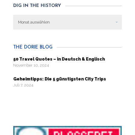
DIG IN THE HISTORY
Dig
in
the
history
THE DORIE BLOG
50 Travel Quotes – in Deutsch & Englisch
November 10, 2024
Geheimtipps: Die 5 günstigsten City Trips
Juli 7, 2024