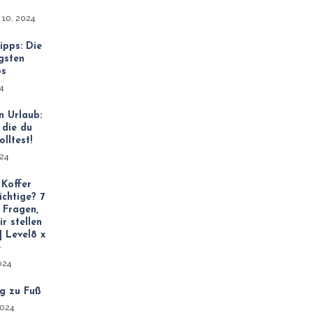
 10, 2024
ipps: Die
gsten
ps
24
n Urlaub:
 die du
olltest!
024
 Koffer
richtige? 7
 Fragen,
ir stellen
 | Level8 x
e
2024
g zu Fuß
2024