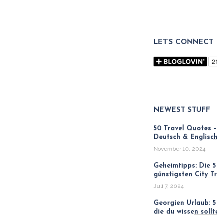
LET’S CONNECT
NEWEST STUFF
50 Travel Quotes –
Deutsch & Englisc
November 10, 2024
Geheimtipps: Die 5
günstigsten City Tr
Juli 7, 2024
Georgien Urlaub: 5
die du wissen sollt