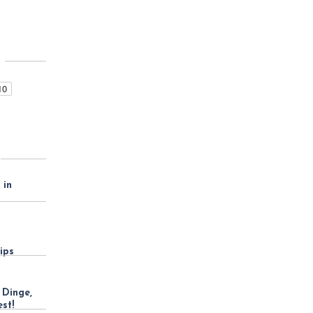
 in
h
ips
 Dinge,
est!