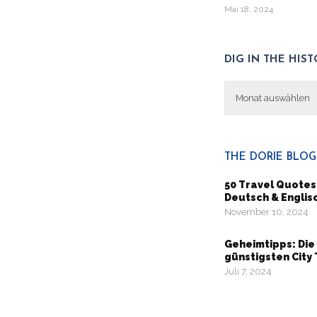
Mai 18, 2024
DIG IN THE HIS
Dig
in
the
history
THE DORIE BLOG
50 Travel Quotes 
Deutsch & Englis
November 10, 2024
Geheimtipps: Die
günstigsten City 
Juli 7, 2024