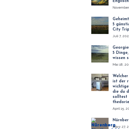
Englisch
November
Geheimt
5 günsti
City Tri
Juli 7, 20
Georgie
5 Dinge,
wissen s
Mai 18, 2
Welcher
ist der 
wichtige
die du d
solltest
thedori
April 15, 
Nürnber
März 27, 