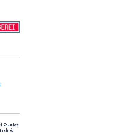
d
el Quotes
utsch &