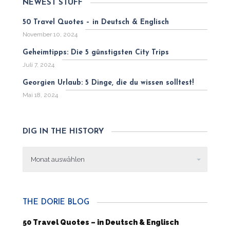
NEWEST STUFF
50 Travel Quotes – in Deutsch & Englisch
November 10, 2024
Geheimtipps: Die 5 günstigsten City Trips
Juli 7, 2024
Georgien Urlaub: 5 Dinge, die du wissen solltest!
Mai 18, 2024
DIG IN THE HISTORY
Dig
in
the
history
THE DORIE BLOG
50 Travel Quotes – in Deutsch & Englisch