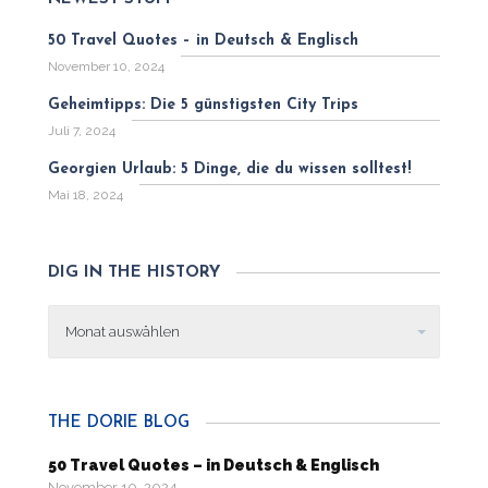
50 Travel Quotes – in Deutsch & Englisch
November 10, 2024
Geheimtipps: Die 5 günstigsten City Trips
Juli 7, 2024
Georgien Urlaub: 5 Dinge, die du wissen solltest!
Mai 18, 2024
DIG IN THE HISTORY
Dig
in
the
history
THE DORIE BLOG
50 Travel Quotes – in Deutsch & Englisch
November 10, 2024