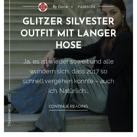
By
Dorie
FASHION
GLITZER SILVESTER
OUTFIT MIT LANGER
HOSE
Ja, es ist wieder soweit und alle
wundern sich, dass 2017 so
schnell vergehen konnte – auch
ich. Natürlich...
Dezember 15, 2017
CONTINUE READING