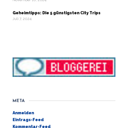
Geheimtipps: Die 5 günstigsten City Trips
Juli 7, 2024
META
Anmelden
Eintrags-Feed
Kommentar-Feed