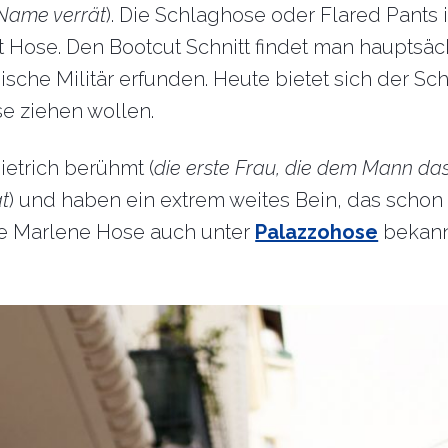
 Name verrät
). Die Schlaghose oder Flared Pants i
t Hose. Den Bootcut Schnitt findet man hauptsäc
che Militär erfunden. Heute bietet sich der Schn
ose ziehen wollen.
etrich berühmt (
die erste Frau, die dem Mann da
t
) und haben ein extrem weites Bein, das schon
die Marlene Hose auch unter
Palazzohose
bekann