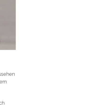
ussehen
dem
ich