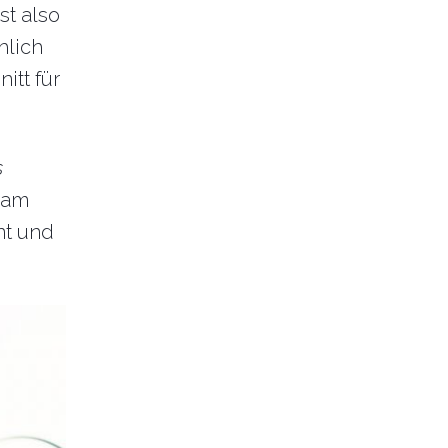
st also
hlich
itt für
s
 am
t und