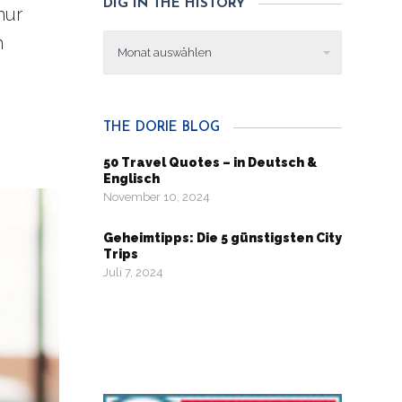
DIG IN THE HISTORY
nur
Dig
m
in
the
history
THE DORIE BLOG
50 Travel Quotes – in Deutsch &
Englisch
November 10, 2024
Geheimtipps: Die 5 günstigsten City
Trips
Juli 7, 2024