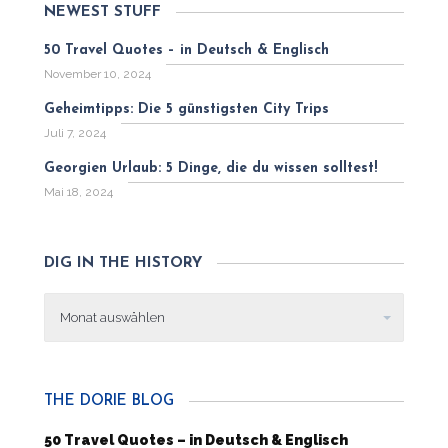
NEWEST STUFF
50 Travel Quotes – in Deutsch & Englisch
November 10, 2024
Geheimtipps: Die 5 günstigsten City Trips
Juli 7, 2024
Georgien Urlaub: 5 Dinge, die du wissen solltest!
Mai 18, 2024
DIG IN THE HISTORY
Dig
in
the
history
THE DORIE BLOG
50 Travel Quotes – in Deutsch & Englisch