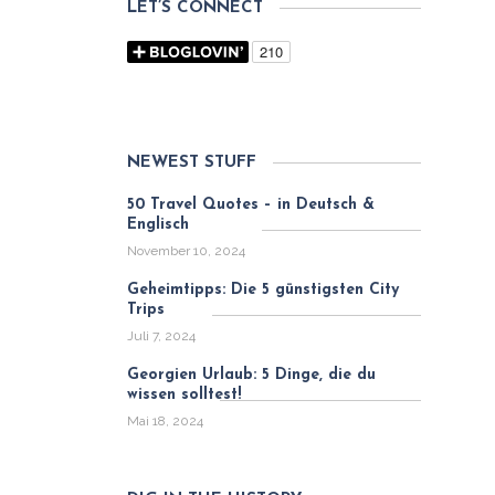
LET’S CONNECT
NEWEST STUFF
50 Travel Quotes – in Deutsch &
Englisch
November 10, 2024
Geheimtipps: Die 5 günstigsten City
Trips
Juli 7, 2024
Georgien Urlaub: 5 Dinge, die du
wissen solltest!
Mai 18, 2024