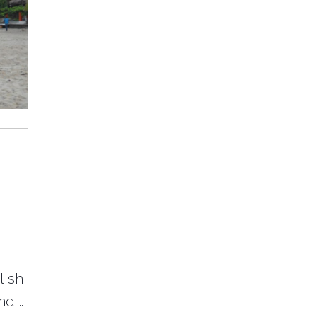
B
lish
....