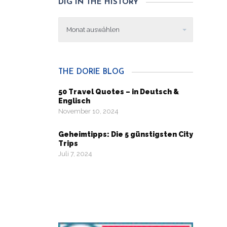
DIG IN THE HISTORY
Dig
in
the
history
THE DORIE BLOG
50 Travel Quotes – in Deutsch &
Englisch
November 10, 2024
Geheimtipps: Die 5 günstigsten City
Trips
Juli 7, 2024