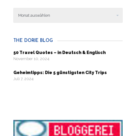
Dig
in
the
history
THE DORIE BLOG
50 Travel Quotes – in Deutsch & Englisch
November 10, 2024
Geheimtipps: Die 5 günstigsten City Trips
Juli 7, 2024