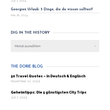
Juli 7, 2024
Georgien Urlaub: 5 Dinge, die du wissen solltest!
Mai 18, 2024
DIG IN THE HISTORY
Dig
in
the
history
THE DORIE BLOG
50 Travel Quotes – in Deutsch & Englisch
November 10, 2024
Geheimtipps: Die 5 günstigsten City Trips
Juli 7, 2024