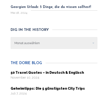
Georgien Urlaub: 5 Dinge, die du wissen solltest!
Mai 18, 2024
DIG IN THE HISTORY
Dig
in
the
history
THE DORIE BLOG
50 Travel Quotes – in Deutsch & Englisch
November 10, 2024
Geheimtipps: Die 5 günstigsten City Trips
Juli 7, 2024