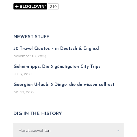
NEWEST STUFF
50 Travel Quotes – in Deutsch & Englisch
November 10, 2024
Geheimtipps: Die 5 günstigsten City Trips
Juli 7, 2024
Georgien Urlaub: 5 Dinge, die du wissen solltest!
Mai 18, 2024
DIG IN THE HISTORY
Dig
in
the