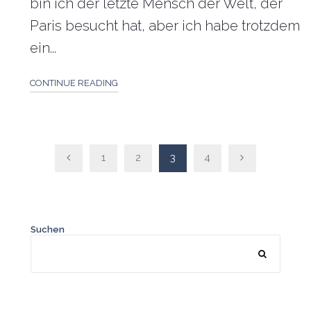
bin ich der letzte Mensch der Welt, der
Paris besucht hat, aber ich habe trotzdem
ein...
CONTINUE READING
Seitennummerierung
1
2
3
4
der
Beiträge
Suchen