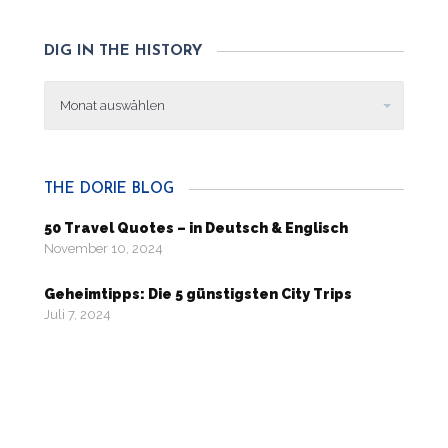
DIG IN THE HISTORY
Dig
in
the
history
THE DORIE BLOG
50 Travel Quotes – in Deutsch & Englisch
November 10, 2024
Geheimtipps: Die 5 günstigsten City Trips
Juli 7, 2024